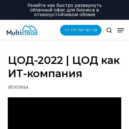
Skip
Menu
Узнайте как быстро развернуть
to
облачный офис для бизнеса в
main
отказоустойчивом облаке
content
Men
+7 771 747-97-79
search
ЦОД-2022 | ЦОД как
ИТ-компания
26.07.2024