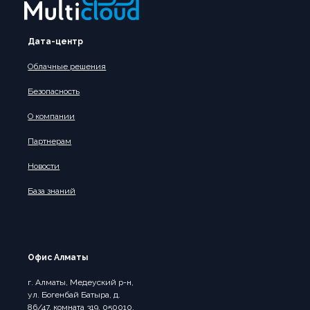
Дата-центр
Облачные решения
Безопасность
О компании
Партнерам
Новости
База знаний
Офис Алматы
г. Алматы, Медеуский р-н,
ул. Богенбай Батыра, д.
86/47, комната 319, 050010,