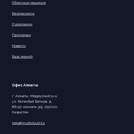
Облачные решения
Безопасность
О компании
Партнерам
Новости
База знаний
Офис Алматы
г. Алматы, Медеуский р-н,
ул. Богенбай Батыра, д.
86/47, комната 319, 050010,
Казахстан
help@multicloud.kz