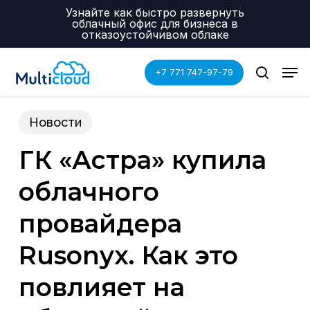
Skip
Menu
Узнайте как быстро развернуть
to
облачный офис для бизнеса в
main
отказоустойчивом облаке
content
Men
+7 771 747-97-79
search
Новости
ГК «Астра» купила
облачного
провайдера
Rusonyх. Как это
повлияет на