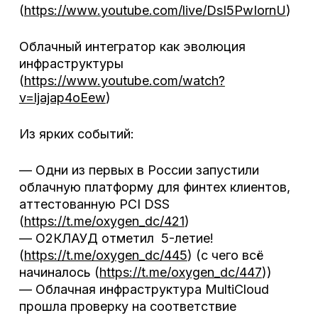
(
https://www.youtube.com/live/DsI5PwIornU
)
Облачный интегратор как эволюция
инфраструктуры
(
https://www.youtube.com/watch?
v=ljajap4oEew
)
Из ярких событий:
— Одни из первых в России запустили
облачную платформу для финтех клиентов,
аттестованную PCI DSS
(
https://t.me/oxygen_dc/421
)
— О2КЛАУД отметил 5-летие!
(
https://t.me/oxygen_dc/445
) (с чего всё
начиналось (
https://t.me/oxygen_dc/447
))
— Облачная инфраструктура MultiCloud
прошла проверку на соответствие