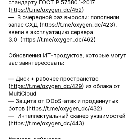
стандарту ГОСТ Р 57580.1-2017
(
https://t.me/oxygen_dc/452
)
— В очередной раз выросли: пополнили
запас СХД (
https://t.me/oxygen_dc/423
),
ввели в эксплуатацию сервера
3.0 (
https://t.me/oxygen_dc/462
)
Обновления ИТ-продуктов, которые могут
вас заинтересовать:
— Диск + рабочее пространство
(
https://t.me/oxygen_dc/429
) из облака от
MultiCloud
— Защита от DDoS-атак и продвинутых
ботов (
https://t.me/oxygen_dc/432
)
— Интеллектуальный сканер уязвимостей
(
https://t.me/oxygen_dc/443
)