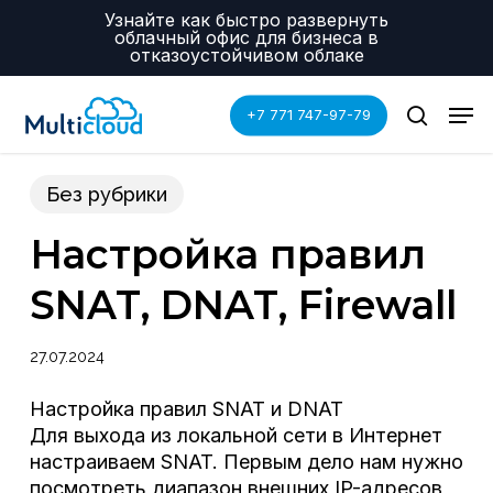
Skip
Menu
Узнайте как быстро развернуть
to
облачный офис для бизнеса в
main
отказоустойчивом облаке
content
Men
+7 771 747-97-79
search
Без рубрики
Настройка правил
SNAT, DNAT, Firewall
27.07.2024
Настройка правил SNAT и DNAT
Для выхода из локальной сети в Интернет
настраиваем SNAT. Первым дело нам нужно
посмотреть диапазон внешних IP-адресов,