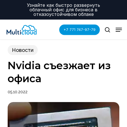
Skip
Menu
Узнайте как быстро развернуть
to
облачный офис для бизнеса в
main
отказоустойчивом облаке
content
Men
+7 771 747-97-79
search
Новости
Nvidia съезжает из
офиса
05.10.2022