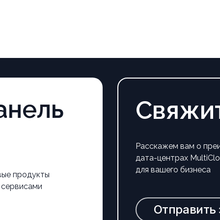
анель
Свяжи
Расскажем вам о пре
дата-центрах MultiC
для вашего бизнеса
вые продукты
 сервисами
Отправить 