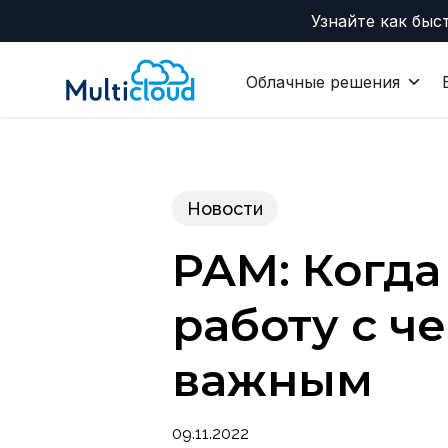
Skip
Узнайте как быс
to
main
Облачные решения
content
Новости
PAM: Когда
работу с ч
важным
09.11.2022