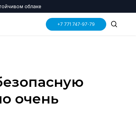
Menu
стойчивом облаке
search
+7 771 747-97-79
 безопасную
но очень