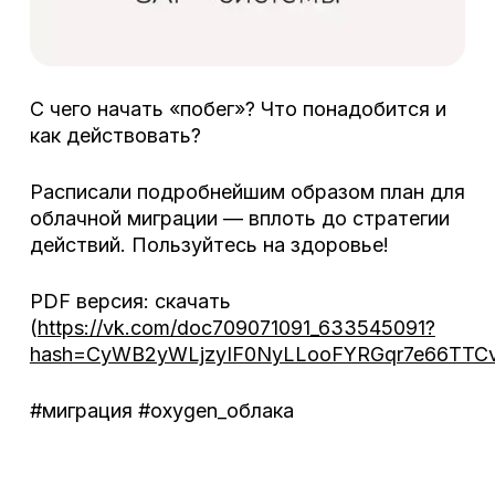
С чего начать «побег»? Что понадобится и
как действовать?
Расписали подробнейшим образом план для
облачной миграции — вплоть до стратегии
действий. Пользуйтесь на здоровье!
PDF версия: скачать
(
https://vk.com/doc709071091_633545091?
hash=CyWB2yWLjzyIF0NyLLooFYRGqr7e66TTCv
#миграция #oxygen_облака