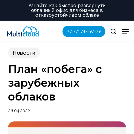
Skip
Menu
Узнайте как быстро развернуть
to
облачный офис для бизнеса в
main
отказоустойчивом облаке
content
Men
+7 771 747-97-79
search
Новости
План «побега» с
зарубежных
облаков
26.04.2022