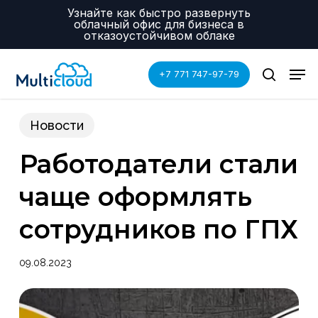
Skip
Menu
Узнайте как быстро развернуть
to
облачный офис для бизнеса в
main
отказоустойчивом облаке
content
Men
+7 771 747-97-79
search
Новости
Работодатели стали
чаще оформлять
сотрудников по ГПХ
09.08.2023