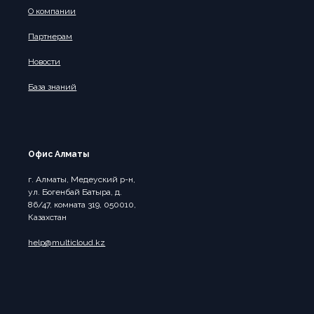
О компании
Партнерам
Новости
База знаний
Офис Алматы
г. Алматы, Медеуский р-н,
ул. Богенбай Батыра, д.
86/47, комната 319, 050010,
Казахстан
help@multicloud.kz