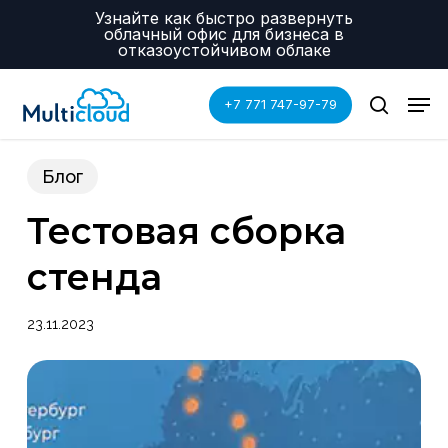
Skip
Menu
Узнайте как быстро развернуть
to
облачный офис для бизнеса в
main
отказоустойчивом облаке
content
Men
+7 771 747-97-79
search
Блог
Тестовая сборка
стенда
23.11.2023