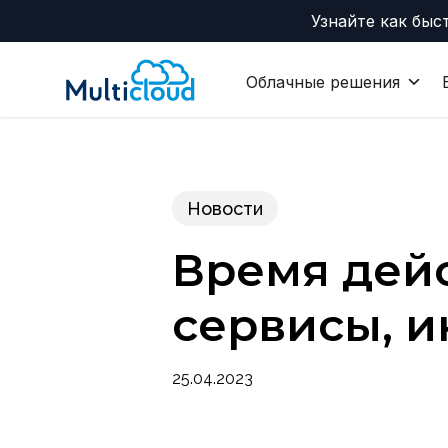
Skip
Узнайте как быс
to
main
Облачные решения
content
Новости
Время дейс
сервисы, и
25.04.2023