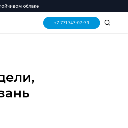
Menu
стойчивом облаке
search
+7 771 747-97-79
дели,
зань