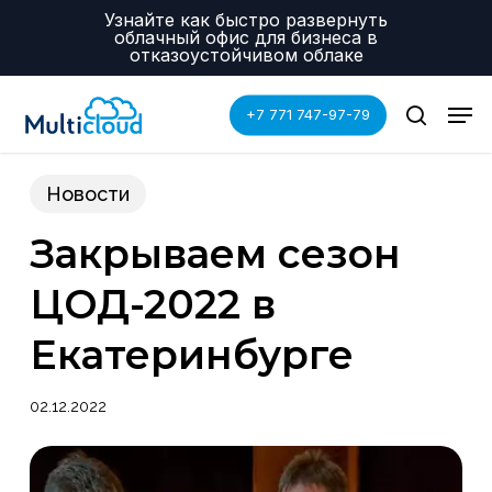
Skip
Menu
Узнайте как быстро развернуть
to
облачный офис для бизнеса в
main
отказоустойчивом облаке
content
Men
+7 771 747-97-79
search
Новости
Закрываем сезон
ЦОД-2022 в
Екатеринбурге
02.12.2022