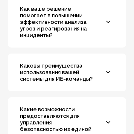
точному обнаружению атак на основе индикаторов
Как ваше решение
компрометации и уникальных индикаторов атак.
помогает в повышении
эффективности анализа
угроз и реагирования на
инциденты?
Мы предоставляем инструменты для оперативного
обнаружения и реагирования на угрозы, а также
визуализацию каждой стадии расследования с
Каковы преимущества
ретроспективным анализом.
использования вашей
системы для ИБ-команды?
Наше решение снижает нагрузку на ИБ-команду,
автоматизируя и оптимизируя процессы работы в
SOC, что позволяет им оперативно реагировать на
Какие возможности
инциденты.
предоставляются для
управления
безопасностью из единой