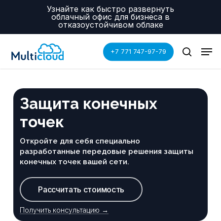
Skip
Menu
Узнайте как быстро развернуть
to
облачный офис для бизнеса в
main
отказоустойчивом облаке
content
Men
+7 771 747-97-79
search
Защита конечных
точек
Откройте для себя специально
разработанные передовые решения защиты
конечных точек вашей сети.
Рассчитать стоимость
Получить консультацию →