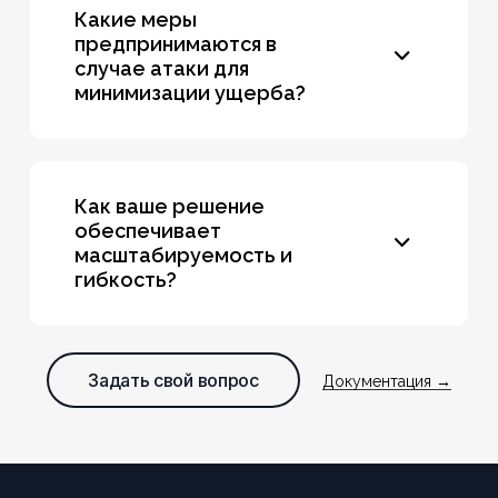
обеспечить высокий уровень безопасности и защиту
Какие меры
от современных угроз.
предпринимаются в
случае атаки для
минимизации ущерба?
В случае атаки наша система позволяет быстро
реагировать, отменяя несанкционированные
изменения и восстанавливая нормальное состояние
Как ваше решение
инфраструктуры.
обеспечивает
масштабируемость и
гибкость?
Наша система легко масштабируется и позволяет
добавлять новые функции по мере необходимости,
обеспечивая гибкость и адаптацию к изменяющимся
Задать свой вопрос
Документация →
потребностям вашей организации.