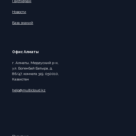
Партнерам
Новости
База знаний
Офис Алматы
г. Алматы, Медеуский р-н,
ул. Богенбай Батыра, д.
86/47, комната 319, 050010,
Казахстан
help@multicloud.kz